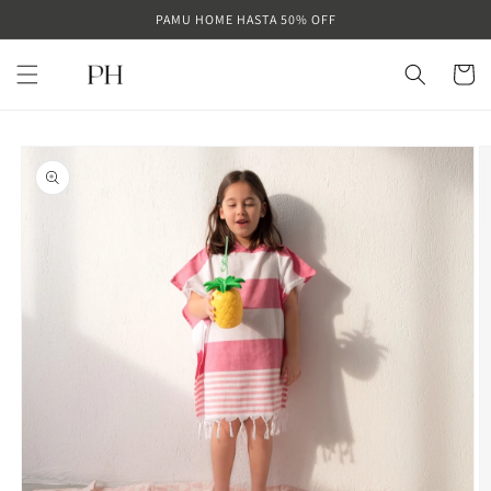
Ir
PAMU HOME HASTA 50% OFF
directamente
al contenido
Carrito
Ir
directamente
a la
información
del producto