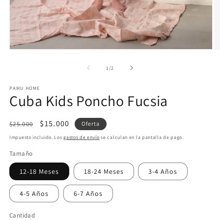
Abrir
Ab
elemento
e
multimedia
m
de
1
/
2
1
2
en
e
PAMU HOME
una
u
Cuba Kids Poncho Fucsia
ventana
v
modal
m
Precio
Precio
$15.000
$25.000
Oferta
habitual
de
Impuesto incluido. Los
gastos de envío
se calculan en la pantalla de pago.
oferta
Tamaño
12-18 Meses
18-24 Meses
3-4 Años
4-5 Años
6-7 Años
Cantidad