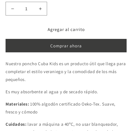
Reducir
Aumentar
cantidad
cantidad
para
para
Agregar al carrito
Cuba
Cuba
Kids
Kids
Poncho
Poncho
Comprar ahora
Fucsia
Fucsia
Nuestro poncho Cuba Kids es un producto útil que llega para
completar el estilo veraniego y la comodidad de los más
pequeños.
Es muy absorbente al agua y de secado rápido.
Materiales:
100% algodón certificado Oeko-Tex. Suave,
fresco y cómodo
Cuidados:
lavar a máquina a 40ºC, no usar blanqueador,